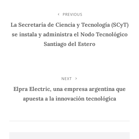
Navegación
PREVIOUS
Previous
Post
La Secretaría de Ciencia y Tecnología (SCyT)
De
se instala y administra el Nodo Tecnológico
Entradas
Santiago del Estero
NEXT
Next
Post
Elpra Electric, una empresa argentina que
apuesta a la innovación tecnológica